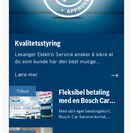
Kvalitetsstyring
Levanger Elektro Service ønsker å sikre at
du som kunde har den best mulige
opplevelsen. Å være en del av Bosch Car
Lære mer
Service-nettverket betyr at eksterne
eksperter regelmessig overvåker våre
kvalitetsstandarder og prosedyrer.
Tilbud
Fleksibel betaling
med en Bosch Car
Service-konto
Med vårt eget betalingskort,
Bosch Car Service-kortet,
bestemmer du selv hvordan du
ønsker å betale for ditt