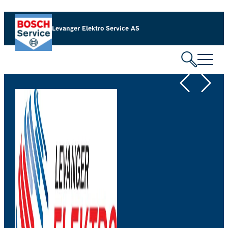
Hopp
til
Levanger Elektro Service AS
innhold