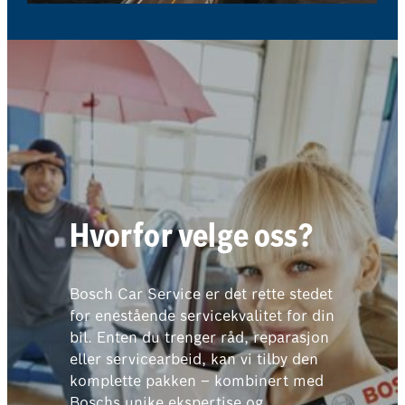
Hvorfor velge oss?
Bosch Car Service er det rette stedet
for enestående servicekvalitet for din
bil. Enten du trenger råd, reparasjon
eller servicearbeid, kan vi tilby den
komplette pakken – kombinert med
Boschs unike ekspertise og