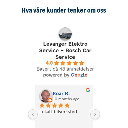
Hva våre kunder tenker om oss
Levanger Elektro
Service – Bosch Car
Service
4.8
Basert på 48 anmeldelser
powered by
G
o
o
g
l
e
Roar R.
Per-B
10 months ago
last ye
Lokalt bilverksted.
Kjempe servi
Trøbbel med
min Audi E-tr