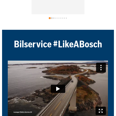
Pågrunn av l
kom verksme
og kjørte en 
bilen. Anbefa
Levanger Ele
service på de
sterkeste.
Bilservice #LikeABosch